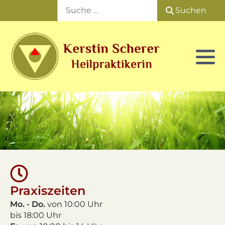
Su
Suchen
TCM / Akupunktur
Familienaufstellung
Wirbelsäulentherapie
Psychotherapie / Hypnose
Bachblüten
Kostenübernahme
Praxiszeiten
Mo. - Do.
von 10:00 Uhr
bis 18:00 Uhr